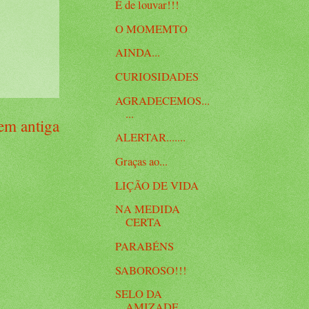
É de louvar!!!
O MOMEMTO
AINDA...
CURIOSIDADES
AGRADECEMOS...
...
m antiga
ALERTAR.......
Graças ao...
LIÇÃO DE VIDA
NA MEDIDA
CERTA
PARABÉNS
SABOROSO!!!
SELO DA
AMIZADE