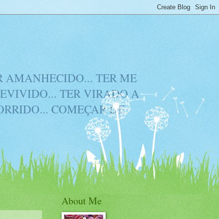
ER AMANHECIDO... TER ME
EVIVIDO... TER VIRADO A
CORRIDO... COMEÇAR DE
About Me