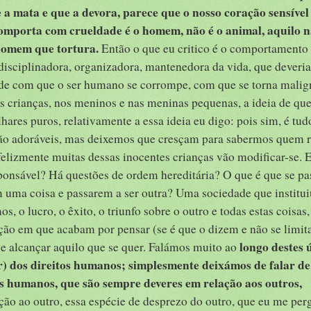
 a mata e que a devora, parece que o nosso coração sensível
comporta com crueldade é o homem, não é o animal, aquilo n
 homem que tortura.
Então o que eu critico é o comportamento 
isciplinadora, organizadora, mantenedora da vida, que deveria
idade com que o ser humano se corrompe, com que se torna malig
s crianças, nos meninos e nas meninas pequenas, a ideia de que
hares puros, relativamente a essa ideia eu digo: pois sim, é tu
 são adoráveis, mas deixemos que cresçam para sabermos quem 
elizmente muitas dessas inocentes crianças vão modificar-se. 
sponsável? Há questões de ordem hereditária? O que é que se pa
m uma coisa e passarem a ser outra? Uma sociedade que institu
s, o lucro, o êxito, o triunfo sobre o outro e todas estas coisas,
ção em que acabam por pensar (se é que o dizem e não se limit
longo destes 
se alcançar aquilo que se quer. Falámos muito ao
ar) dos direitos humanos; simplesmente deixámos de falar d
es humanos, que são sempre deveres em relação aos outros,
ação ao outro, essa espécie de desprezo do outro, que eu me per