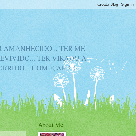
ER AMANHECIDO... TER ME
EVIVIDO... TER VIRADO A
CORRIDO... COMEÇAR DE
About Me