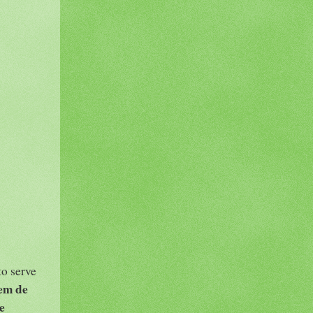
to serve
em de
e