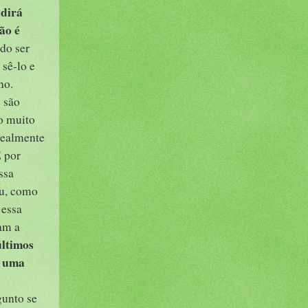
 dirá
ão é
do ser
 sê-lo e
no.
 são
do muito
realmente
E por
ssa
iu, como
 essa
am a
últimos
e uma
gunto se