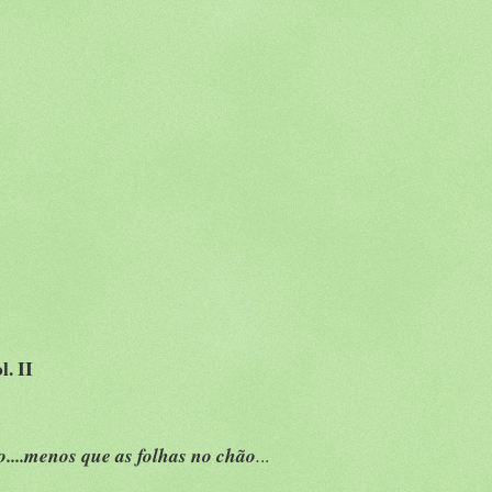
. II
to....menos que as folhas no chão
.
..