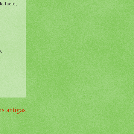
e facto,
,
s antigas