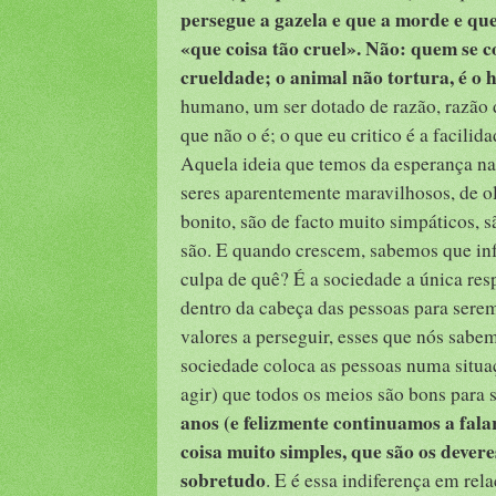
persegue a gazela e que a morde e que
«que coisa tão cruel». Não: quem se 
crueldade; o animal não tortura, é o
humano, um ser dotado de razão, razão d
que não o é; o que eu critico é a facil
Aquela ideia que temos da esperança na
seres aparentemente maravilhosos, de ol
bonito, são de facto muito simpáticos,
são. E quando crescem, sabemos que inf
culpa de quê? É a sociedade a única re
dentro da cabeça das pessoas para sere
valores a perseguir, esses que nós sabemo
sociedade coloca as pessoas numa situa
agir) que todos os meios são bons para 
anos (e felizmente continuamos a fal
coisa muito simples, que são os dever
sobretudo
. E é essa indiferença em rel